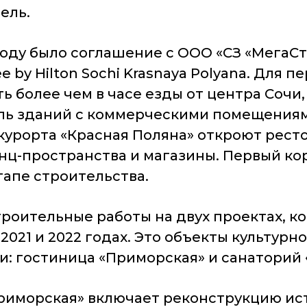
ель.
году было соглашение с ООО «СЗ «МегаС
 by Hilton Sochi Krasnaya Polyana. Для п
ть более чем в часе езды от центра Сочи
бль зданий с коммерческими помещения
курорта «Красная Поляна» откроют рест
нц-пространства и магазины. Первый кор
апе строительства.
роительные работы на двух проектах, ко
021 и 2022 годах. Это объекты культур
: гостиница «Приморская» и санаторий 
риморская» включает реконструкцию ист