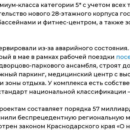
иум-класса категории 5* с учетом всех
тельство нового 28-этажного корпуса го
ассейнами и фитнес-центром, а также 
сервировали из-за аварийного состояния
рый в мае в рамках рабочей поездки
пос
дворцово-паркового ансамбля, строят д
ажный паркинг, медицинский центр с в
и зоны отдыха. У комплекса есть собств
тандарт национальной классификации –
роектам составляет порядка 57
миллиард
енили беспрецедентную региональную 
трен законом Краснодарского края «О н