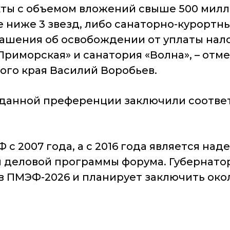
кты с объемом вложений свыше 500 мил
е ниже 3
звезд, либо санаторно-курортны
ашения об освобождении от уплаты нало
Приморская» и санатория «Волна»
,
–
отме
го края Василий Воробьев.
я данной преференции заключили соотв
 с 2007 года, а с 2016 года является н
я деловой программы форума. Губернато
в ПМЭФ-2026 и планирует заключить око