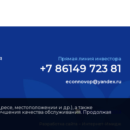
Я
Прямая линия инвестора
+7 86149 723 81
econnovop@yandex.ru
ресе, местоположении и др.), а также
улучшения качества обслуживания. Продолжая
Разработка сайта –
Интернет-Имидж