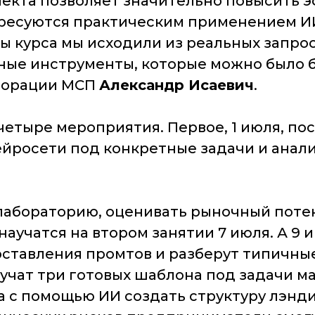
екта позволяет значительно повысить э
ресуются практическим применением ИИ
 курса мы исходили из реальных запрос
е инструменты, которые можно было бы 
порации МСП
Александр Исаевич
.
четыре мероприятия. Первое, 1 июля, п
нейросети под конкретные задачи и анал
лабораторию, оценивать рыночный потен
учатся на втором занятии 7 июля. А 9 
ставления промтов и разберут типичные
учат три готовых шаблона под задачи ма
а с помощью ИИ создать структуру лэнд