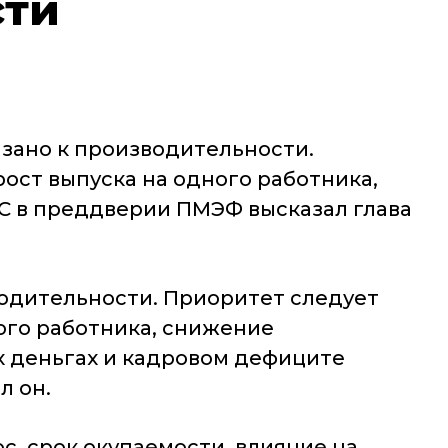
сти
зано к производительности.
ост выпуска на одного работника,
СС в преддверии ПМЭФ высказал глава
водительности. Приоритет следует
ного работника, снижение
х деньгах и кадровом дефиците
л он.
с, срок окупаемости, влияние на