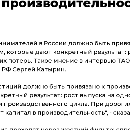
к производительно
нимателей в России должно быть привя
, которые дают конкретный результат: р
их потерь. Такое мнение в интервью ТА
 РФ Сергей Катырин.
естиций должно быть привязано к произ
кретный результат: рост выпуска на од
 и производственного цикла. При дороги
 капитал в производительность", - сказа
ия проходят через жесткий фильтр: спро