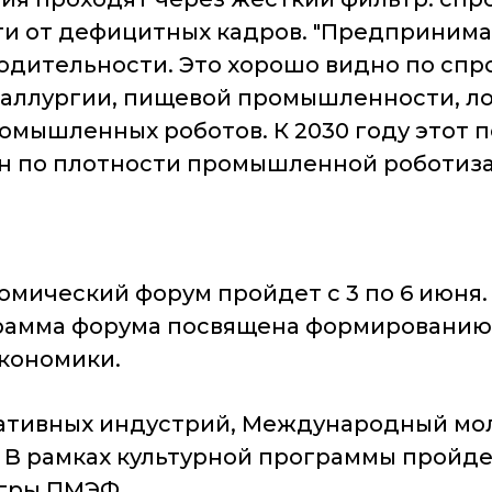
и от дефицитных кадров. "Предпринимат
дительности. Это хорошо видно по спро
таллургии, пищевой промышленности, ло
ромышленных роботов. К 2030 году этот 
ран по плотности промышленной роботизац
ический форум пройдет с 3 по 6 июня. 
ограмма форума посвящена формированию
кономики.
еативных индустрий, Международный мо
 В рамках культурной программы пройде
гры ПМЭФ.